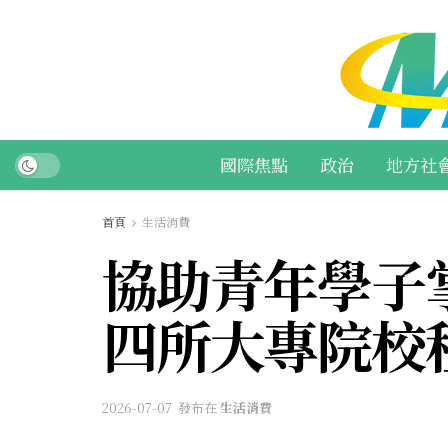
國際焦點
政治
地方社
首頁
生活消費
協助青年學子
四所大專院校
2026-07-07
發布在
生活消費