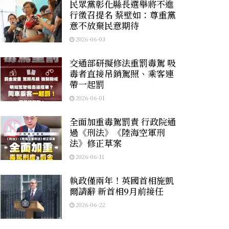
民眾黨彰化縣長選舉將不進
行徵召提名 蔡壁如：尊重黨
意不放棄民意期待
2026-06-03
交通部研擬修法重罰毒駕 吸
毒者直接吊銷駕照、乘客連
帶一起罰
2026-06-01
全面加重毒駕罰責 行政院通
過《刑法》《陸海空軍刑
法》修正草案
2026-06-11
執政僅兩年！英國首相施凱
爾請辭 新首相9月前接任
2026-06-22