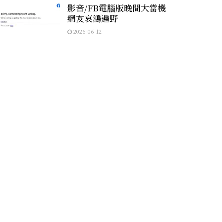
影音/FB電腦版晚間大當機
網友哀鴻遍野
2026-06-12