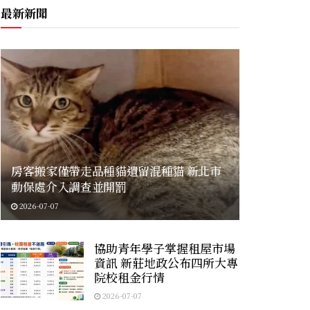
最新新聞
房客搬家僅帶走品種貓遺留混種貓 新北市
動保處介入調查並開罰
2026-07-07
協助青年學子掌握租屋市場
資訊 新莊地政公布四所大專
院校租金行情
2026-07-07