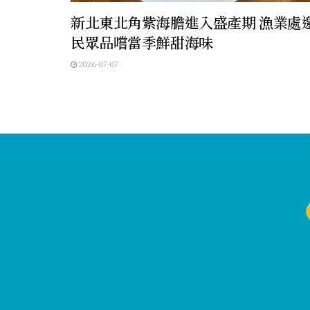
新北東北角紫海膽進入盛產期 漁業處
民眾品嚐當季鮮甜海味
2026-07-07