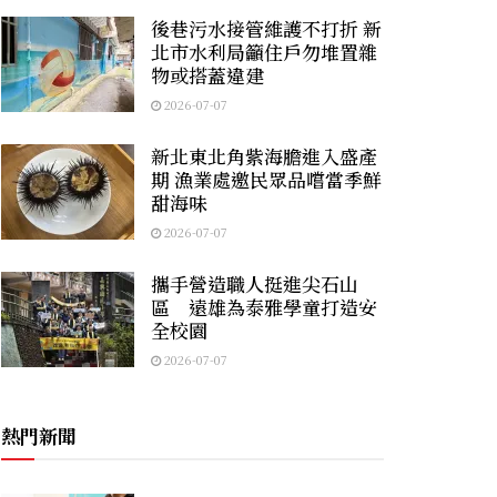
後巷污水接管維護不打折 新
北市水利局籲住戶勿堆置雜
物或搭蓋違建
2026-07-07
新北東北角紫海膽進入盛產
期 漁業處邀民眾品嚐當季鮮
甜海味
2026-07-07
攜手營造職人挺進尖石山
區 遠雄為泰雅學童打造安
全校園
2026-07-07
熱門新聞