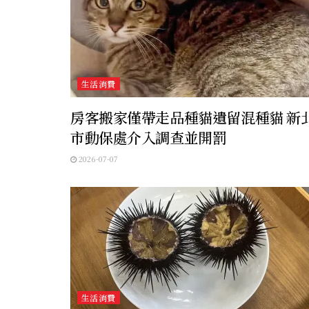
生活消費
房客搬家僅帶走品種貓遺留混種貓 新
市動保處介入調查並開罰
2026-07-07
生活消費