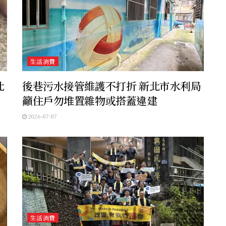
生活消費
北
後巷污水接管維護不打折 新北市水利局
籲住戶勿堆置雜物或搭蓋違建
2026-07-07
生活消費