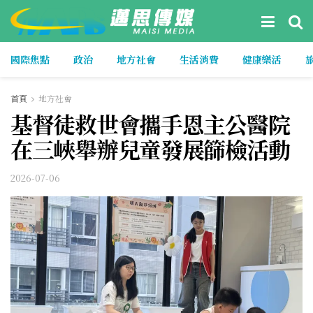
國際焦點
政治
地方社會
生活消費
健康樂活
首頁
地方社會
基督徒救世會攜手恩主公醫院
在三峽舉辦兒童發展篩檢活動
2026-07-06