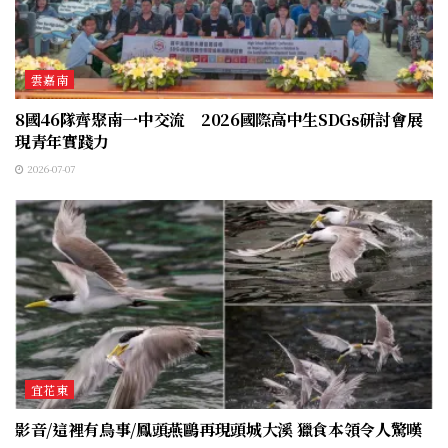
雲嘉南
8國46隊齊聚南一中交流 2026國際高中生SDGs研討會展
現青年實踐力
2026-07-07
宜花東
影音/這裡有鳥事/鳳頭燕鷗再現頭城大溪 獵食本領令人驚嘆