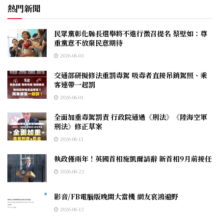
熱門新聞
民眾黨彰化縣長選舉將不進行徵召提名 蔡壁如：尊
重黨意不放棄民意期待
2026-06-03
交通部研擬修法重罰毒駕 吸毒者直接吊銷駕照、乘
客連帶一起罰
2026-06-01
全面加重毒駕罰責 行政院通過《刑法》《陸海空軍
刑法》修正草案
2026-06-11
執政僅兩年！英國首相施凱爾請辭 新首相9月前接任
2026-06-22
影音/FB電腦版晚間大當機 網友哀鴻遍野
2026-06-12