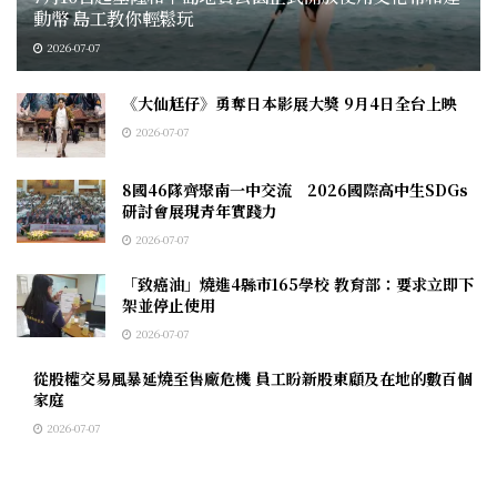
動幣 島工教你輕鬆玩
2026-07-07
《大仙尪仔》勇奪日本影展大獎 9月4日全台上映
2026-07-07
8國46隊齊聚南一中交流 2026國際高中生SDGs
研討會展現青年實踐力
2026-07-07
「致癌油」燒進4縣市165學校 教育部：要求立即下
架並停止使用
2026-07-07
從股權交易風暴延燒至售廠危機 員工盼新股東顧及在地的數百個
家庭
2026-07-07