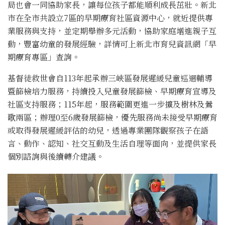
局也會一同協助家長，讓每位孩子都能順利成長茁壯。新北
市在全市共設立7區的早期療育社區資源中心，就近提供專
業服務與支持，並定期舉辦多元活動，協助家庭增進親子互
動，豐富幼童的發展經驗，詳情可上新北市育兒資訊網「早
期療育專區」查詢。
基督徒救世會自113年起承辦三峽區發展遲緩兒童巡迴輔導
暨篩檢培力服務，持續投入兒童發展篩檢、早期療育宣導及
社區支持服務；115年起，服務範圍更進一步擴及樹林及鶯
歌兩區；辦理0至6歲發展篩檢，優先服務尚未接受早期療育
或取得發展遲緩評估的幼兒，透過專業團隊觀察孩子在語
言、動作、認知、社交互動及生活自理等面向，並提供家長
個別諮詢與後續轉介建議。