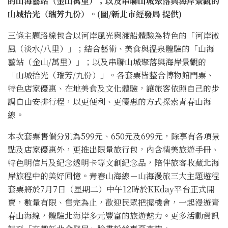
的山海藝站（金山萬里）；以及串聯山城聚落與海岸景觀的
山城拾光（瑞芳九份）。(圖/新北市經發局 提供)
三條主題路線包含以河岸風光與渡船體驗為特色的「河岸微
風（淡水/八里）」；結合藝術、美食與溫泉體驗的「山海
藝站（金山/萬里）」；以及串聯山城聚落與海岸景觀的
「山城拾光（瑞芳/九份）」。各套票皆整合博物館門票、
特色店家優惠、在地美食及文化體驗，讓旅客依照自己的步
調自由安排行程，以更便利、更優惠的方式探索青春山海
線。
本次套票售價分別為599元、650元及699元，除享有各項景
點及店家優惠外，更推出限量旅行包，內含精美旅遊手冊、
特色明信片及紀念透明卡等文創紀念品，陪伴旅客收藏北海
岸旅程中的美好回憶。青春山海線－山海漫旅三大主題遊程
套票將於7月7日（星期二）中午12時於KKday平台正式開
賣，數量有限、售完為止，歡迎民眾把握機會，一起漫遊青
春山海線，體驗北海岸多元豐富的旅遊魅力。更多活動資訊