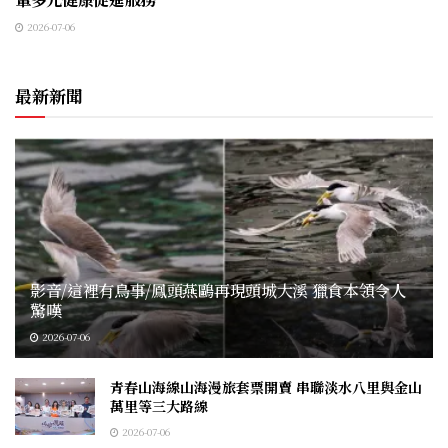
2026-07-06
最新新聞
影音/這裡有鳥事/鳳頭燕鷗再現頭城大溪 獵食本領令人
驚嘆
2026-07-06
青春山海線山海漫旅套票開賣 串聯淡水八里與金山
萬里等三大路線
2026-07-06