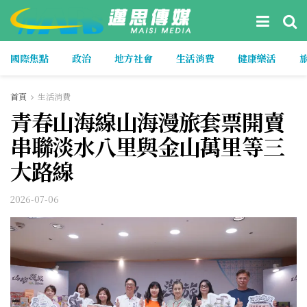
國際焦點
政治
地方社會
生活消費
健康樂活
首頁
生活消費
青春山海線山海漫旅套票開賣
串聯淡水八里與金山萬里等三
大路線
2026-07-06