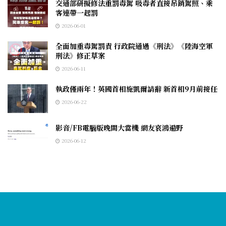
交通部研擬修法重罰毒駕 吸毒者直接吊銷駕照、乘
客連帶一起罰
2026-06-01
全面加重毒駕罰責 行政院通過《刑法》《陸海空軍
刑法》修正草案
2026-06-11
執政僅兩年！英國首相施凱爾請辭 新首相9月前接任
2026-06-22
影音/FB電腦版晚間大當機 網友哀鴻遍野
2026-06-12