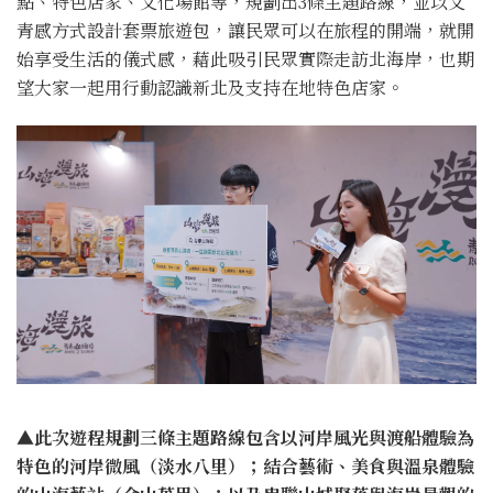
點、特色店家、文化場館等，規劃出3條主題路線，並以文
青感方式設計套票旅遊包，讓民眾可以在旅程的開端，就開
始享受生活的儀式感，藉此吸引民眾實際走訪北海岸，也期
望大家一起用行動認識新北及支持在地特色店家。
▲此次遊程規劃三條主題路線包含以河岸風光與渡船體驗為
特色的河岸微風（淡水八里）；結合藝術、美食與溫泉體驗