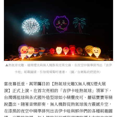
▲熱氣球光雕、璀璨煙火與無人機群飛完美交織，在夜空中精準排列出「吉伊
卡哇」萌趣圖樣，引發現場驚呼連連。（圖／台東縣政府提供）
當夜幕低垂，萬眾矚目的【熱氣球光雕X無人機X煙火展
演】正式上演。在首次亮相的「吉伊卡哇熱氣球」領軍下，
台灣媽祖球與各式國外造型球如小精靈皮可、蘑菇寶寶等精
銳盡出。隨著音樂節奏，無人機群從熱氣球後方震撼升空，
在漆黑的夜空中精準排列出吉伊卡哇與夥伴們的各種萌趣圖