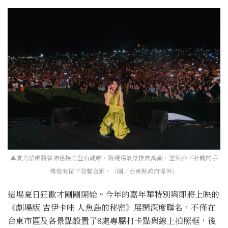
▲實力派唱將曾沛慈接力登台飆唱，將現場氣氛推向高潮，並與台下壯觀的手
機燈海留下溫馨合影。（圖／台東縣政府提供）
這場夏日狂歡才剛剛開始。今年的嘉年華特別與即將上映的
《劇場版 吉伊卡哇 人魚島的秘密》展開深度聯名，不僅在
台東市區及各景點設置了8處專屬打卡點與線上拍照框，後