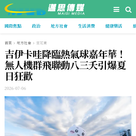
國際焦點
政治
地方社會
生活消費
健康樂活
首頁
地方社會
宜花東
吉伊卡哇降臨熱氣球嘉年華！
無人機群飛聯動八三夭引爆夏
日狂歡
2026-07-06