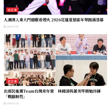
宜花東
人潮湧入東大門聽歌看煙火 2026花蓮夏戀嘉年華圓滿落幕
2026-07-05
宜花東
出席民進黨Team台灣青年營 林國漳與蕭美琴期勉淬鍊
「戰貓韌性」
2026-07-05