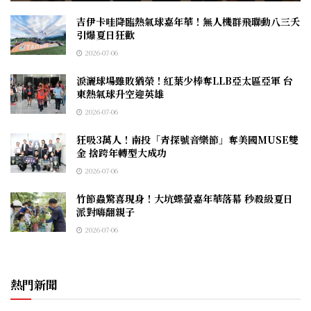
吉伊卡哇降臨熱氣球嘉年華！無人機群飛聯動八三夭
引爆夏日狂歡
2026-07-06
淚灑球場雖敗猶榮！紅葉少棒奪LLB亞太區亞軍 台
東熱氣球升空迎英雄
2026-07-06
狂吸3萬人！南投「青探號音樂節」奪美國MUSE雙
金 捨跨年轉型大成功
2026-07-06
竹節蟲驚喜現身！大坑蝶螢嘉年華落幕 秒殺級夏日
派對嗨翻親子
2026-07-06
熱門新聞