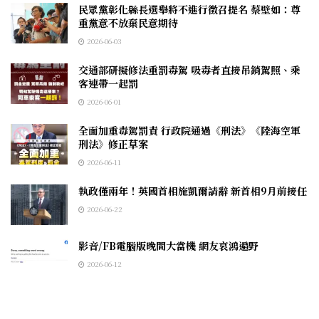
民眾黨彰化縣長選舉將不進行徵召提名 蔡壁如：尊
重黨意不放棄民意期待
2026-06-03
交通部研擬修法重罰毒駕 吸毒者直接吊銷駕照、乘
客連帶一起罰
2026-06-01
全面加重毒駕罰責 行政院通過《刑法》《陸海空軍
刑法》修正草案
2026-06-11
執政僅兩年！英國首相施凱爾請辭 新首相9月前接任
2026-06-22
影音/FB電腦版晚間大當機 網友哀鴻遍野
2026-06-12