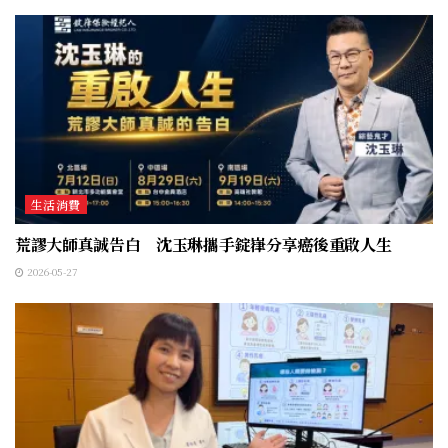
生活消費
荒謬大師真誠告白 沈玉琳攜手錠嵂分享癌後重啟人生
2026-05-27