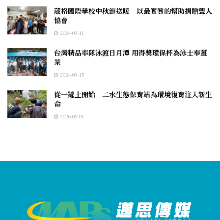
葳格國際學校中秋節送暖 以最實質的幫助捐贈聾人
協會
2024-09-11
台灣精品率隊泳渡日月潭 用得獎環保杯為泳士奉薑
茶
2024-09-15
從一鏟土開始 二水生態保育站為環境復育注入新生
命
2026-05-01