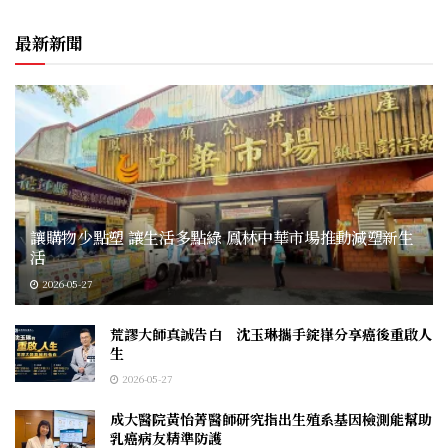
最新新聞
讓購物少點塑 讓生活多點綠 鳳林中華市場推動減塑新生
活
2026-05-27
荒謬大師真誠告白 沈玉琳攜手錠嵂分享癌後重啟人
生
2026-05-27
成大醫院黃怡菁醫師研究指出生殖系基因檢測能幫助
乳癌病友精準防護