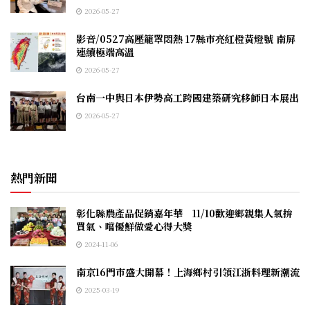
2026-05-27
影音/0527高壓籠罩悶熱 17縣市亮紅橙黃燈號 南屏
連續極端高溫
2026-05-27
台南一中與日本伊勢高工跨國建築研究移師日本展出
2026-05-27
熱門新聞
彰化縣農產品促銷嘉年華 11/10歡迎鄉親集人氣拚
買氣、嚐優鮮做愛心得大獎
2024-11-06
南京16門市盛大開幕！上海鄉村引領江浙料理新潮流
2025-03-19