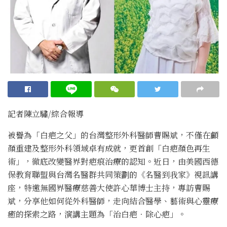
記者陳立驌/綜合報導
被譽為「白疤之父」的台灣整形外科醫師曹賜斌，不僅在顱
顏重建及整形外科領域卓有成就，更首創「白疤顏色再生
術」，徹底改變醫界對疤痕治療的認知。近日，由美國西德
保教育聯盟與台灣名醫群共同策劃的《名醫到我家》視訊講
座，特邀無國界醫療慈善大使許心華博士主持，專訪曹賜
斌，分享他如何從外科醫師，走向結合醫學、藝術與心靈療
癒的探索之路，演講主題為「治白疤．除心疤」。