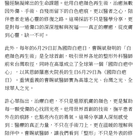
醫經驗凝練出的生命課題。他用白疤顏色再生術，治癒無數
因外傷、手術、自殘而留下的白色疤痕，更以醫者之心，陪
伴患者走過心靈的修復之路。這場採訪不只是醫學分享，更
是對每一道傷口的深深理解與祝福──真正的療癒，從皮膚
到心靈，缺一不可。
此外，每年的6月29日訂為國際白疤日，曹賜斌發明的「白
疤顏色再生術」是全球首創，吸引世界各地的整形外科醫師
前來台灣取徑，同時在高雄成立了全球第一個「國際白疤中
心」，以其恩師羅惠夫院長的生日6月29日為《國際白疤
日》。重情重義的曹賜斌醫師實為高雄之光、台灣之光、全
球華人之光。
許心華指出，治療白疤，不只是還原肌膚的顏色，更是幫助
每一顆受傷的心找回光亮。他用世界首創的技術，撫平患者
外在的痕跡，也點亮內在的勇氣。這場分享讓人深刻感受
到：醫療的真正力量，不只在手術刀上，更在溫暖的理解與
陪伴中。曹賜斌醫師，讓我們看到「整形」不只是外表的修