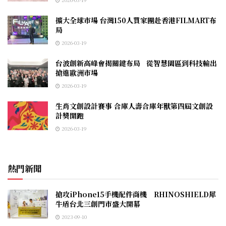
擴大全球市場 台灣150人買家團赴香港FILMART布
局
2026-03-19
台波創新高峰會揭關鍵布局 從智慧園區到科技輸出
搶進歐洲市場
2026-03-19
生肖文創設計賽事 合庫人壽合庫年獸第四屆文創設
計獎開跑
2026-03-19
熱門新聞
搶攻iPhone15手機配件商機 RHINOSHIELD犀
牛盾台北三創門市盛大開幕
2023-09-10