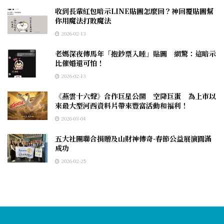
收到長輩紅包暗示LINE貼圖怎麼回？神回覆貼圖幫
你用魔法打敗魔法
2026-02-13
老媽深夜傳馬年「抱鈔票入睡」貼圖 網驚：這暗示
比催婚還可怕！
2026-02-13
《燕雲十六聲》合作巨星公開 空降巨蛋 為上市以
來最大型河西資料片帶來豐富活動和福利！
2026-03-04
五大社團聯合捐贈及山財神傳奇-春節公益展演圓滿
成功
2026-02-25