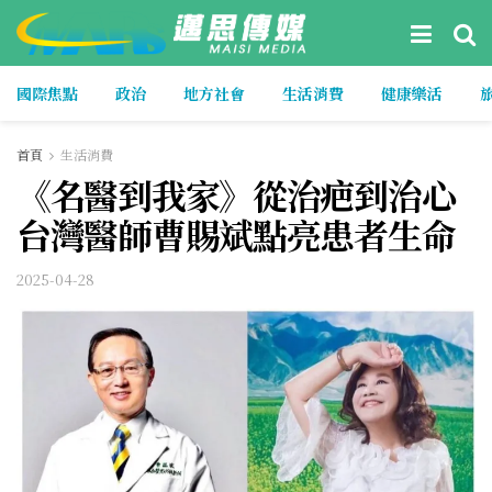
國際焦點
政治
地方社會
生活消費
健康樂活
首頁
生活消費
《名醫到我家》從治疤到治心
台灣醫師曹賜斌點亮患者生命
2025-04-28