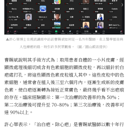
▲許心華博士在視訊講座中訪談曹賜斌如何從一名外科醫師，走上醫學藝術與
人性療癒的路，吸引許多民眾觀看。（圖／圓山飯店提供）
曹賜斌說明其手術方式為：取用患者自體的一小片皮膚，經
顯微處理後細切成含有色素細胞的顯微皮粒，再以細針於白
疤處打孔，將這些顯微色素皮粒植入其中。這些皮粒中的色
素細胞，通常會在植入後三至六個月內，逐漸生成新的皮膚
色素，使白疤逐漸轉為接近正常膚色，最終幾乎看不出疤痕
的存在。臨床經驗顯示：第一次治療的改善率約為 50%；
第二次治療後可提升至 70–80%；第三次治療後，改善率可
達 90%以上。
許心華表示，「治白疤・除心疤」是曹賜斌醫師以數十年行