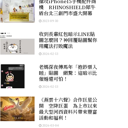
搶攻iPhone15手機配件商
機 RHINOSHIELD犀牛
盾台北三創門市盛大開幕
2023-09-10
收到長輩紅包暗示LINE貼
圖怎麼回？神回覆貼圖幫你
用魔法打敗魔法
2026-02-13
老媽深夜傳馬年「抱鈔票入
睡」貼圖 網驚：這暗示比
催婚還可怕！
2026-02-13
《燕雲十六聲》合作巨星公
開 空降巨蛋 為上市以來
最大型河西資料片帶來豐富
活動和福利！
2026-03-04