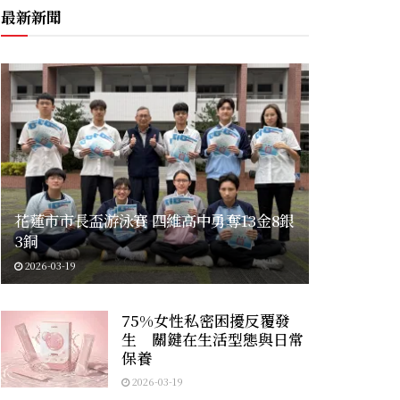
最新新聞
花蓮市市長盃游泳賽 四維高中勇奪13金8銀
3銅
2026-03-19
75%女性私密困擾反覆發
生 關鍵在生活型態與日常
保養
2026-03-19