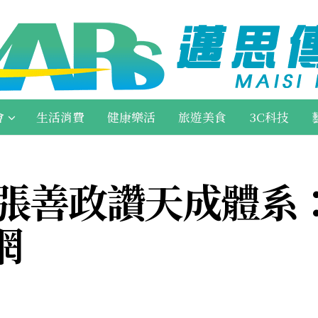
會
生活消費
健康樂活
旅遊美食
3C科技
 張善政讚天成體系
網