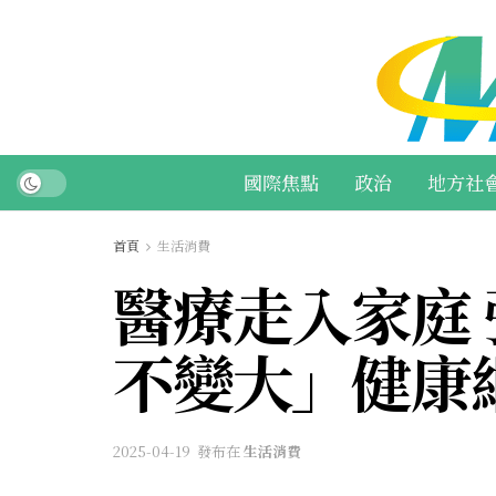
國際焦點
政治
地方社
首頁
生活消費
醫療走入家庭
不變大」健康
2025-04-19
發布在
生活消費