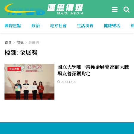
國際焦點
政治
地方社會
生活消費
健康樂活
首頁
標籤
金展獎
標籤:
金展獎
國立大學唯一榮獲金展獎 高師大職
藝術教育
場友善深獲肯定
2023-12-01