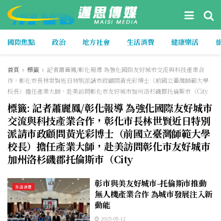
國際焦點
政治
地方社會
生活消費
健康樂活
首頁
標籤
記者蕭麗鳳/彰化報導 為強化國際友好城市交流與科技產業合
作，彰化市長林世賢近日特別派請市政顧問黃光彩博士（前國立臺灣師範大學
校長）擔任產業大師，赴美訪問彰化市友好城市加州洛杉磯郡托倫斯市（City
標籤:
記者蕭麗鳳/彰化報導 為強化國際友好城市
交流與科技產業合作，彰化市長林世賢近日特別
派請市政顧問黃光彩博士（前國立臺灣師範大學
校長）擔任產業大師，赴美訪問彰化市友好城市
加州洛杉磯郡托倫斯市（City
彰市與美友好城市-托倫斯市推動
生活消費
無人機產業合作 為城市發展注入新
動能
2025-05-12