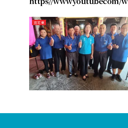
https//wwwyoutubecom/w
宜花東