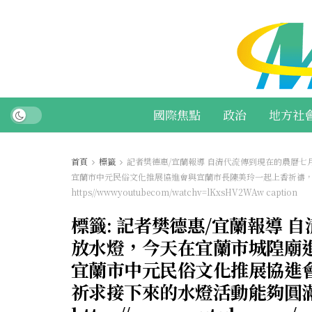
國際焦點
政治
地方社
首頁
標籤
記者樊德惠/宜蘭報導 自清代流傳到現在的農曆
宜蘭市中元民俗文化推展協進會與宜蘭市長陳美玲一起上香祈禱
https//wwwyoutubecom/watchv=lKxsHV2WAw caption
標籤:
記者樊德惠/宜蘭報導 
放水燈，今天在宜蘭市城隍廟
宜蘭市中元民俗文化推展協進
祈求接下來的水燈活動能夠圓