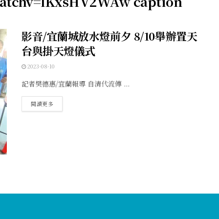
atchv=lKxsHV2WAw caption
影音/宜蘭城放水燈前夕 8/10舉辦置天
台與掛天燈儀式
2023-08-10
記者樊德惠/宜蘭報導 自清代流傳 ...
閱讀更多