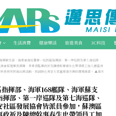
會
生活消費
健康樂活
旅遊美食
3C科技
、海軍蘇支部、海委會海巡署第一巡防區指揮部、第一岸巡隊及第七海巡隊、
區漁會蔡理事長源龍、李常務監事政祈及陳總幹事春生也帶領員工加入港區淨
所長林芳民皆出席活動，致詞時也肯定大家重視南方澳的環境清潔。 ▲南方
區指揮部、海軍168艦隊、海軍蘇支
指揮部、第一岸巡隊及第七海巡隊、
安社區發展協會皆派員參加，蘇澳區
事政祈及陳總幹事春生也帶領員工加