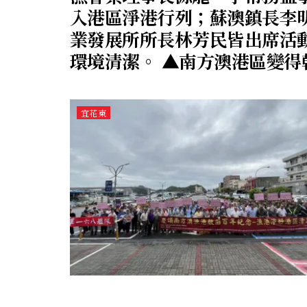
入港區淨港行列；蘇澳鎮長李
業發展所所長林芳民皆出席活
環境清潔。 ▲南方澳港區變得
宜花東