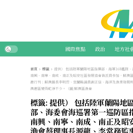
國際焦點
政治
地方社
首頁
標籤
提供） 包括陸軍蘭陽地區指揮部、海軍168艦隊
南興、南寧、南成、南正及昭安社區發展協會皆派員參加，蘇澳
港行列；蘇澳鎮長李明哲、宜蘭縣議員謝正信、海洋及漁業發展所
澳港區變得乾淨不少。（圖/蘇澳區漁會
標籤:
提供） 包括陸軍蘭陽地
部、海委會海巡署第一巡防區
南興、南寧、南成、南正及昭
漁會蔡理事長源龍、李常務監