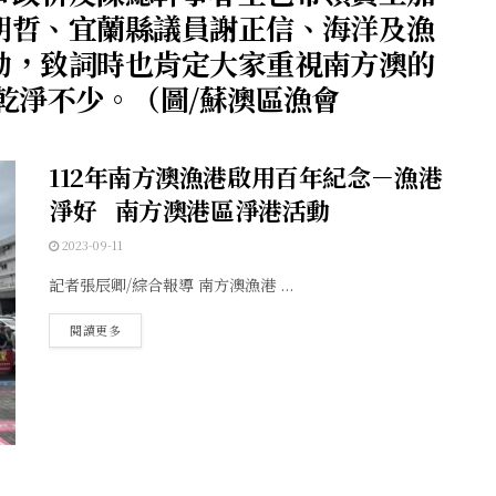
明哲、宜蘭縣議員謝正信、海洋及漁
動，致詞時也肯定大家重視南方澳的
乾淨不少。（圖/蘇澳區漁會
112年南方澳漁港啟用百年紀念－漁港
淨好 南方澳港區淨港活動
2023-09-11
記者張辰卿/綜合報導 南方澳漁港 ...
閱讀更多