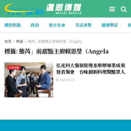
國際焦點
政治
地方社會
生活消費
健康樂活
首頁
標籤
態芮」前甜點主廚賴思瑩（Angela
標籤:
態芮」前甜點主廚賴思瑩（Angela
弘光科大餐旅管理系舉辦畢業成果
生活消費
發表餐會 台味創新料理驚豔眾人
2025-05-13